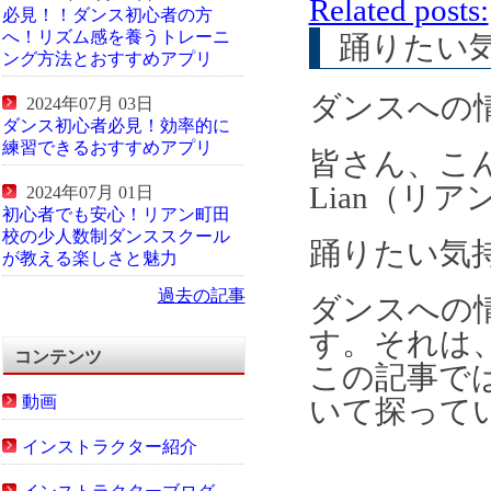
Related posts:
必見！！ダンス初心者の方
へ！リズム感を養うトレーニ
踊りたい
ング方法とおすすめアプリ
ダンスへの
2024年07月 03日
ダンス初心者必見！効率的に
練習できるおすすめアプリ
皆さん、こ
Lian（リ
2024年07月 01日
初心者でも安心！リアン町田
校の少人数制ダンススクール
踊りたい気
が教える楽しさと魅力
過去の記事
ダンスへの
す。それは
コンテンツ
この記事で
動画
いて探って
インストラクター紹介