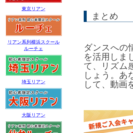
東京リアン
まとめ
リアン系列横浜スクール
ダンスへの
ルーチェ
を活用しま
て、リズム
しょう。あ
埼玉リアン
して、動画
大阪リアン