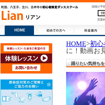
混雑が予
T
営業時
>
HOME
初心
に！動画お
踊りたい気持ちを