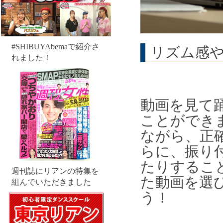
#SHIBUYAbemaで紹介さ
リズム感
れました！
動画を見て
ことができ
ながら、正
らに、振り
たりするこ
週刊誌にリアンの特集を
た動画を選
組んでいただきました
う！