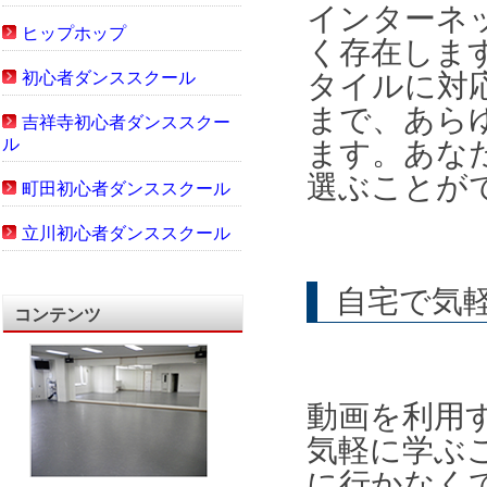
インターネ
ヒップホップ
く存在しま
初心者ダンススクール
タイルに対
まで、あら
吉祥寺初心者ダンススクー
ル
ます。あな
選ぶことが
町田初心者ダンススクール
立川初心者ダンススクール
自宅で気
コンテンツ
動画を利用
気軽に学ぶ
に行かなく